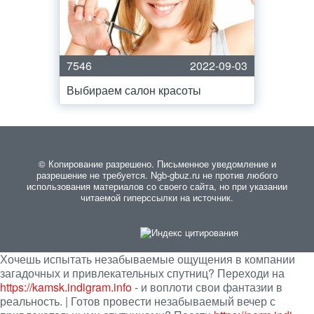
7546
2022-09-03
Выбираем салон красоты
© Копирование разрешено. Письменное уведомление и
разрешение не требуется. Ngb-gbuz.ru не против любого
использования материалов со своего сайта, но при указании
читаемой гиперссылки на источник.
Хочешь испытать незабываемые ощущения в компании
загадочных и привлекательных спутниц? Переходи на
https://kamsk.indigram.info
- и воплоти свои фантазии в
реальность. | Готов провести незабываемый вечер с