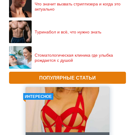
Что значит вызвать стриптизера и когда это
актуально
Туринабол и всё, что нужно знать
Стоматологическая клиника где улыбка
рождается с душой
ПОПУЛЯРНЫЕ СТАТЬИ
ИНТЕРЕСНОЕ